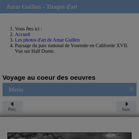
Amar Guillen - Tirages d'art
Vous êtes ici :
Accueil
Les photos d'art de Amar Guillen
Paysage du parc national de Yosemite en Californie XVII.
Vue sur Half Dome.
Voyage au coeur des oeuvres
≡
Menu
Préc.
Suiv.