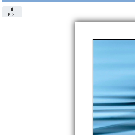
Préc.