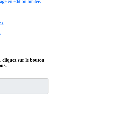
rage en édition limitée.
ns.
.
, cliquez sur le bouton
us.