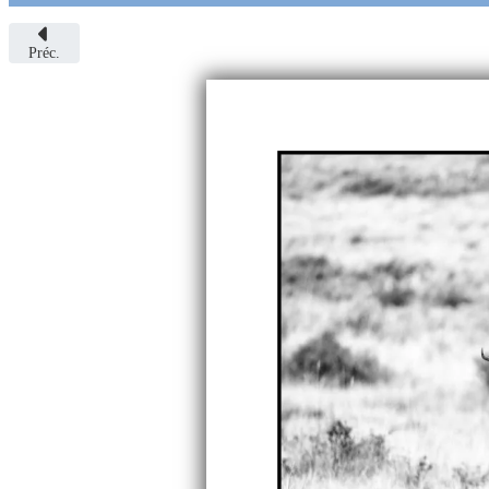
Préc.