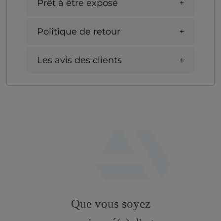
Prêt à être exposé
Politique de retour
Les avis des clients
fab
fa-
Que vous soyez
artstation