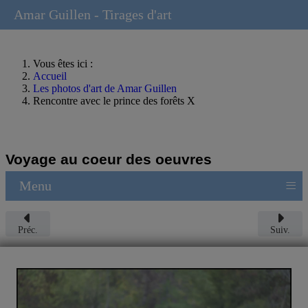
Amar Guillen - Tirages d'art
Vous êtes ici :
Accueil
Les photos d'art de Amar Guillen
Rencontre avec le prince des forêts X
Voyage au coeur des oeuvres
≡
Menu
Préc.
Suiv.