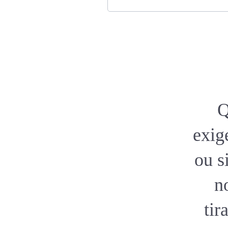
Q
exig
ou s
n
tir