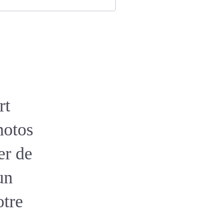
rt
hotos
er de
un
otre