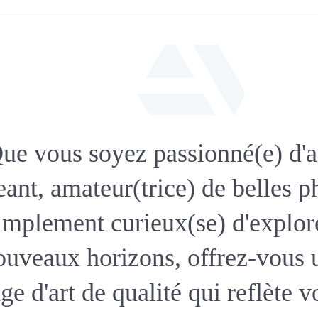
fab
fa-
ue vous soyez passionné(e) d'a
artstation
eant, amateur(trice) de belles p
implement curieux(se) d'explor
ouveaux horizons, offrez-vous 
age d'art de qualité qui reflète v