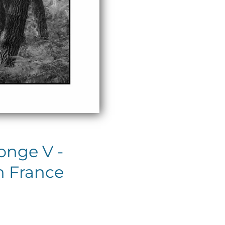
onge V -
n France