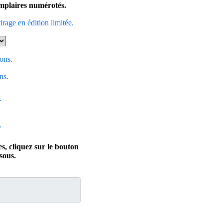
xemplaires numérotés.
tirage en édition limitée.
ions.
ns.
.
.
s, cliquez sur le bouton
ous.