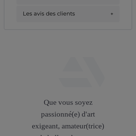
Les avis des clients
fab
fa-
Que vous soyez
artstation
passionné(e) d'art
exigeant, amateur(trice)