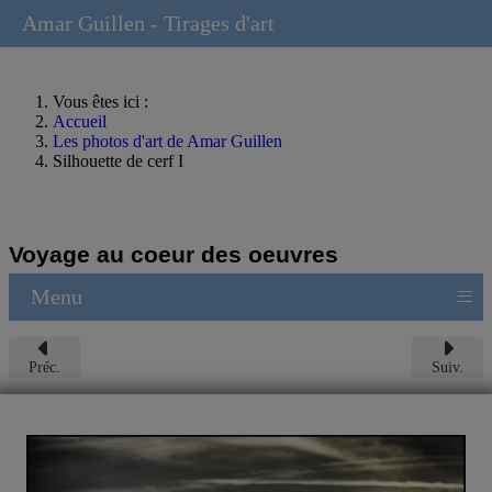
Amar Guillen - Tirages d'art
Vous êtes ici :
Accueil
Les photos d'art de Amar Guillen
Silhouette de cerf I
Voyage au coeur des oeuvres
≡
Menu
Préc.
Suiv.