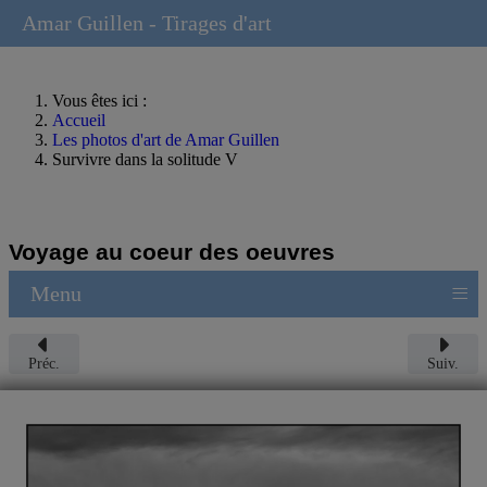
Amar Guillen - Tirages d'art
Vous êtes ici :
Accueil
Les photos d'art de Amar Guillen
Survivre dans la solitude V
Voyage au coeur des oeuvres
≡
Menu
Préc.
Suiv.