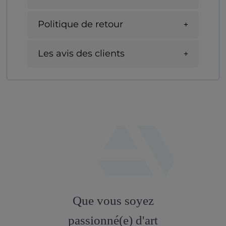
Politique de retour
Les avis des clients
fab
fa-
Que vous soyez
artstation
passionné(e) d'art