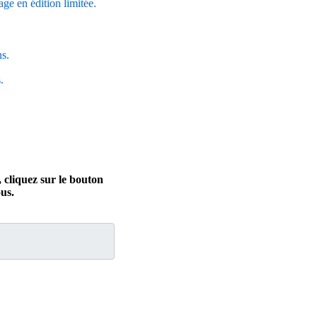
rage en édition limitée.
ns.
.
 cliquez sur le bouton
us.