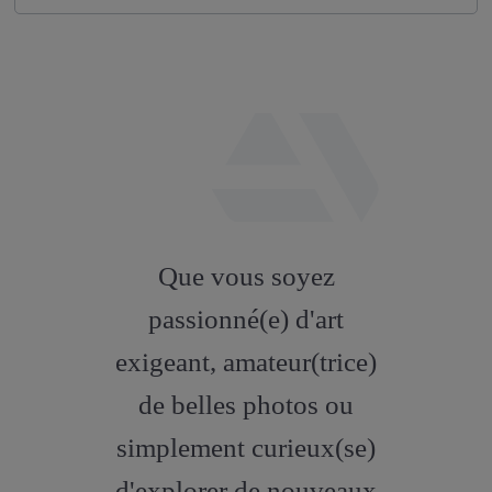
fab
fa-
Que vous soyez
artstation
passionné(e) d'art
exigeant, amateur(trice)
de belles photos ou
simplement curieux(se)
d'explorer de nouveaux