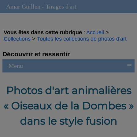
Amar Guillen - Tirages d'art
Vous êtes dans cette rubrique
:
Accueil
>
Collections
>
Toutes les collections de photos d'art
Découvrir et ressentir
≡
Menu
Photos d'art animalières
« Oiseaux de la Dombes »
dans le style fusion