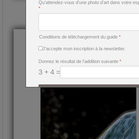
Héron cendré dans le style fusion IV
Qu'attendez-vous d'une photo d'art dans votre es
*
Personnalisez votre tirage d'art
Conditions de téléchargement du guide
*
J'accepte mon inscription à la newsletter.
Donnez le résultat de l'addition suivante
*
3 + 4 =
J'envoie ma demande