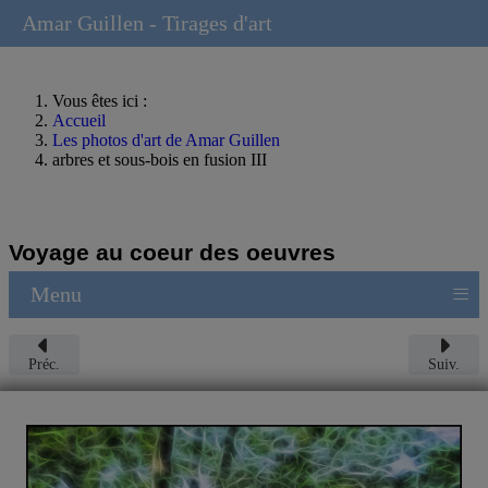
Amar Guillen - Tirages d'art
Vous êtes ici :
Accueil
Les photos d'art de Amar Guillen
arbres et sous-bois en fusion III
Voyage au coeur des oeuvres
≡
Menu
Préc.
Suiv.