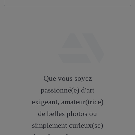
fab
fa-
Que vous soyez
artstation
passionné(e) d'art
exigeant, amateur(trice)
de belles photos ou
simplement curieux(se)