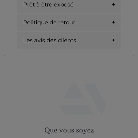
Prêt à être exposé
Politique de retour
Les avis des clients
fab
fa-
Que vous soyez
artstation