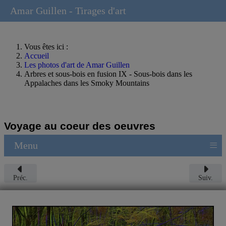
Amar Guillen - Tirages d'art
Vous êtes ici :
Accueil
Les photos d'art de Amar Guillen
Arbres et sous-bois en fusion IX - Sous-bois dans les
Appalaches dans les Smoky Mountains
Voyage au coeur des oeuvres
≡
Menu
Préc.
Suiv.