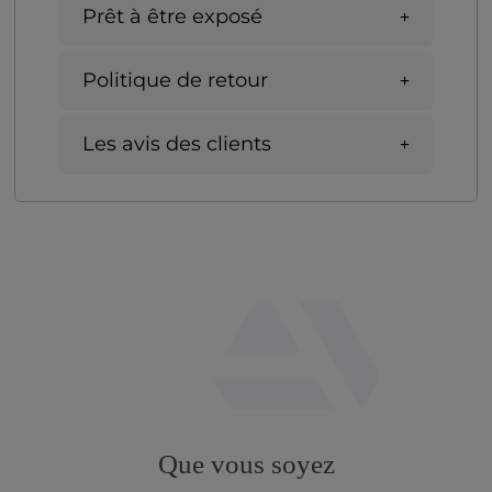
Prêt à être exposé
Politique de retour
Les avis des clients
fab
fa-
Que vous soyez
artstation