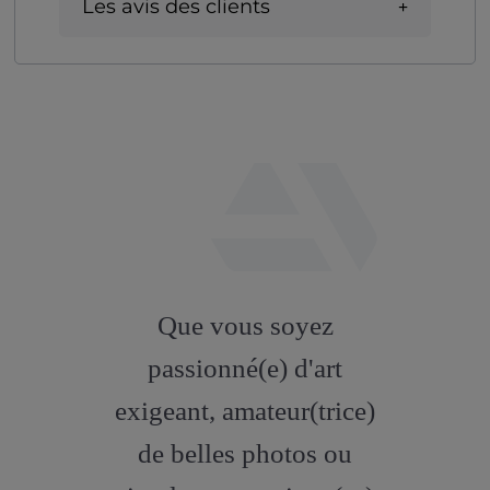
Les avis des clients
fab
fa-
Que vous soyez
artstation
passionné(e) d'art
exigeant, amateur(trice)
de belles photos ou