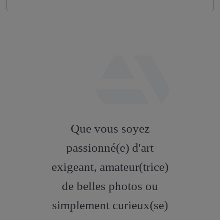
fab
fa-
Que vous soyez
artstation
passionné(e) d'art
exigeant, amateur(trice)
de belles photos ou
simplement curieux(se)