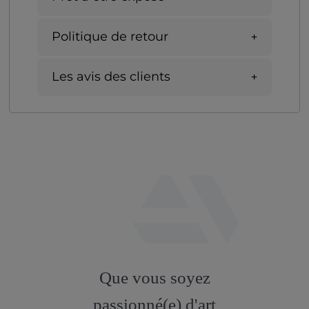
Politique de retour
Les avis des clients
fab
fa-
Que vous soyez
artstation
passionné(e) d'art