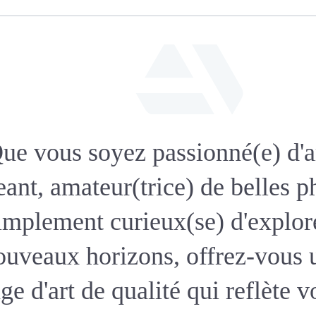
fab
fa-
ue vous soyez passionné(e) d'a
artstation
eant, amateur(trice) de belles p
implement curieux(se) d'explor
ouveaux horizons, offrez-vous 
age d'art de qualité qui reflète v