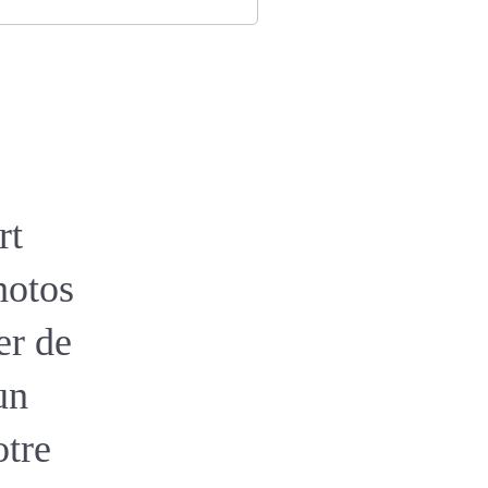
rt
hotos
er de
un
otre