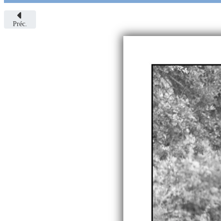
Préc.