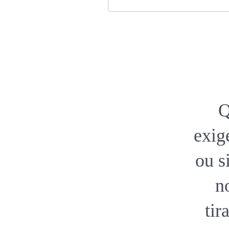
Q
exig
ou s
n
tir