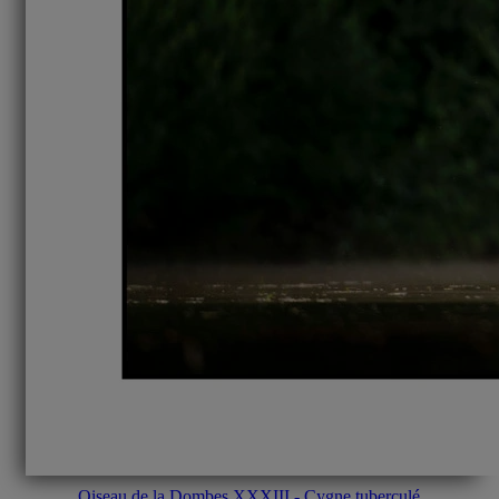
Oiseau de la Dombes XXXIII - Cygne tuberculé