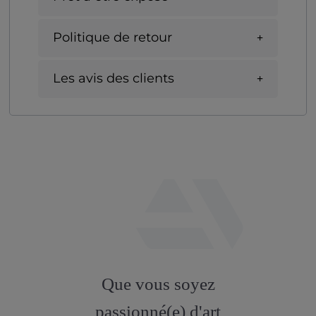
Politique de retour
Les avis des clients
fab
fa-
Que vous soyez
artstation
passionné(e) d'art