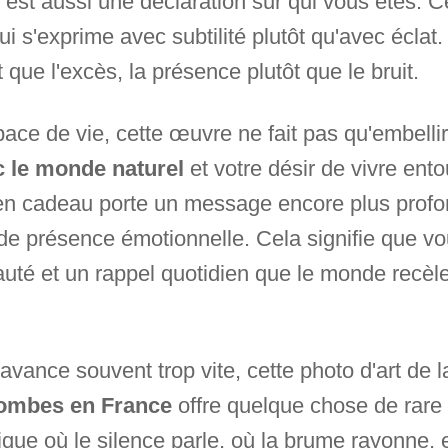
t est aussi une déclaration sur qui vous êtes. C
qui s'exprime avec subtilité plutôt qu'avec écla
t que l'excès, la présence plutôt que le bruit.
e de vie, cette œuvre ne fait pas qu'embellir v
c le monde naturel
et votre désir de vivre ento
 en cadeau porte un message encore plus profo
t de présence émotionnelle. Cela signifie que v
eauté et un rappel quotidien que le monde recèl
vance souvent trop vite, cette photo d'art de l
Dombes en France
offre quelque chose de rare 
que où le silence parle, où la brume rayonne, e