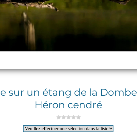
 sur un étang de la Dombes
Héron cendré