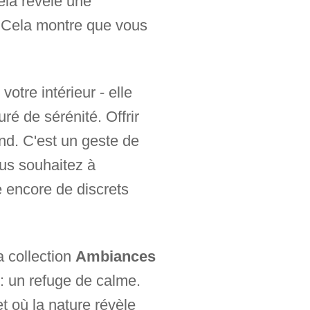
ela révèle une
t. Cela montre que vous
otre intérieur - elle
uré de sérénité. Offrir
nd. C'est un geste de
ous souhaitez à
e encore de discrets
a collection
Ambiances
: un refuge de calme.
t où la nature révèle