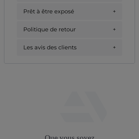
Prêt à être exposé
Politique de retour
Les avis des clients
fab
fa-
Que vous soyez