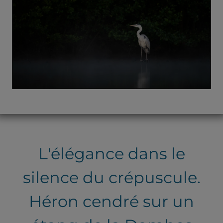
L'élégance dans le
silence du crépuscule.
Héron cendré sur un