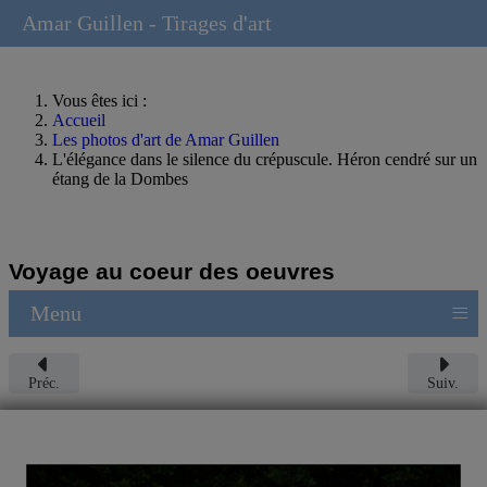
Amar Guillen - Tirages d'art
Vous êtes ici :
Accueil
Les photos d'art de Amar Guillen
L'élégance dans le silence du crépuscule. Héron cendré sur un
étang de la Dombes
Voyage au coeur des oeuvres
≡
Menu
Préc.
Suiv.