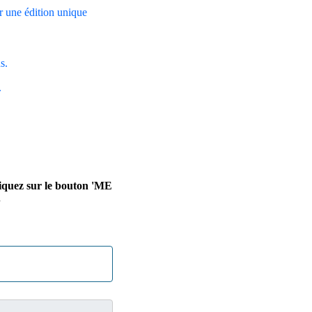
r une édition unique
s.
.
liquez sur le bouton 'ME
.