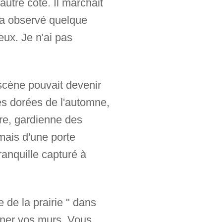
'autre côté. Il marchait
t a observé quelque
eux. Je n'ai pas
 scène pouvait devenir
es dorées de l'automne,
aire, gardienne des
 mais d'une porte
ranquille capturé à
 de la prairie " dans
orner vos murs. Vous