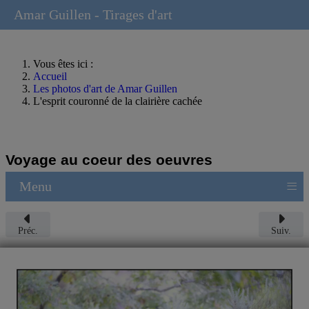
Amar Guillen - Tirages d'art
Vous êtes ici :
Accueil
Les photos d'art de Amar Guillen
L'esprit couronné de la clairière cachée
Voyage au coeur des oeuvres
≡
Menu
Préc.
Suiv.