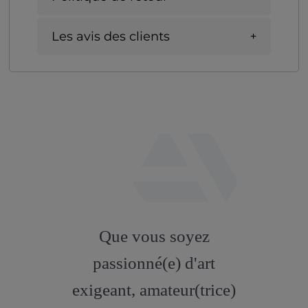
Les avis des clients
fab
fa-
Que vous soyez
artstation
passionné(e) d'art
exigeant, amateur(trice)