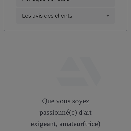
Les avis des clients
fab
fa-
Que vous soyez
artstation
passionné(e) d'art
exigeant, amateur(trice)