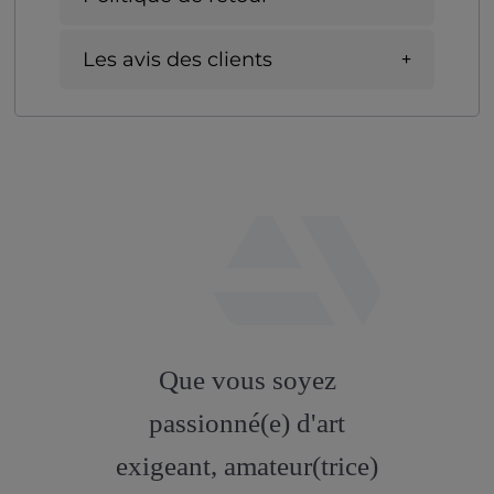
Les avis des clients
fab
fa-
Que vous soyez
artstation
passionné(e) d'art
exigeant, amateur(trice)