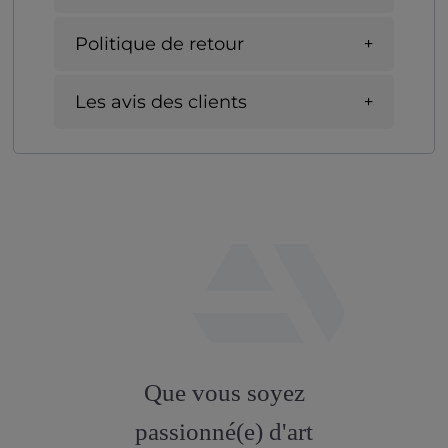
Politique de retour
Les avis des clients
fab
fa-
Que vous soyez
artstation
passionné(e) d'art