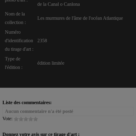
de la Canal o Canlona
Nom de la
Les murmures de l'âme de l'océan Atlantique
collection :
Numéro
d'identification
2358
du tirage d'art :
Type de
édition limitée
l'édition :
Liste des commentaires:
Aucun commentaire n'a été posté
Vote:
Donnez votre avis sur ce tirage d'art :