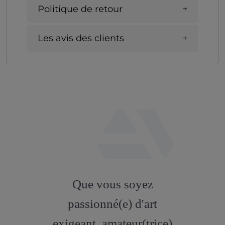
Politique de retour
Les avis des clients
fab
fa-
Que vous soyez
artstation
passionné(e) d'art
exigeant, amateur(trice)