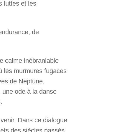
 luttes et les
'endurance, de
 le calme inébranlable
où les murmures fugaces
êves de Neptune,
nc, une ode à la danse
.
venir. Dans ce dialogue
ets des siècles passés,