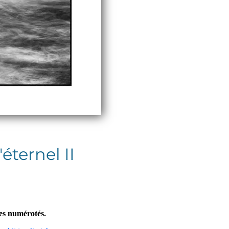
éternel II
res numérotés.