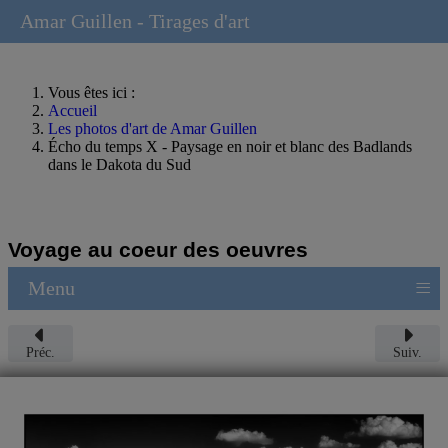
Amar Guillen - Tirages d'art
Vous êtes ici :
Accueil
Les photos d'art de Amar Guillen
Écho du temps X - Paysage en noir et blanc des Badlands
dans le Dakota du Sud
Voyage au coeur des oeuvres
≡
Menu
Préc.
Suiv.