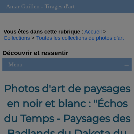
Amar Guillen - Tirages d'art
Vous êtes dans cette rubrique
:
Accueil
>
Collections
>
Toutes les collections de photos d'art
Découvrir et ressentir
≡
Menu
Photos d'art de paysages
en noir et blanc : "Échos
du Temps - Paysages des
Badlands du Dakota du