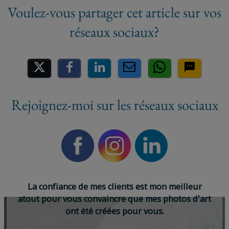
Partager sur les réseaux socia
Rejoignez-moi sur les réseaux sociaux
L
a
c
o
n
f
i
a
n
c
e
d
e
m
e
s
c
l
i
e
n
t
s
e
s
t
m
o
n
m
e
i
l
l
e
u
r
a
t
o
u
t
p
o
u
r
v
o
u
s
c
o
n
v
a
i
n
c
r
e
q
u
e
m
e
s
p
h
o
t
o
s
d
'
a
r
t
o
n
t
é
t
é
c
r
é
é
e
s
p
o
u
r
v
o
u
s
.