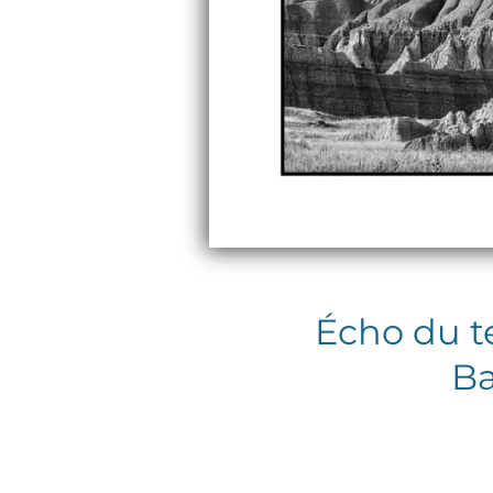
Écho du t
Ba