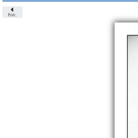
Préc.