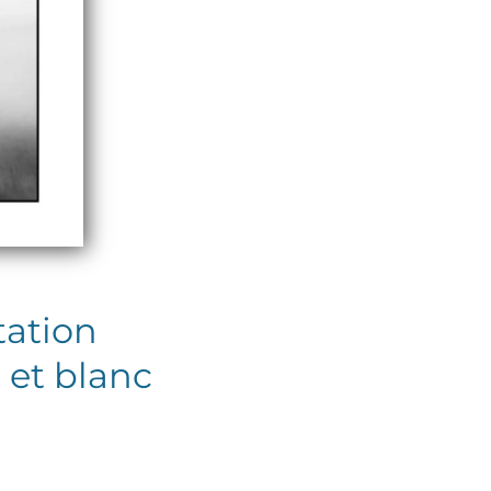
tation
r et blanc