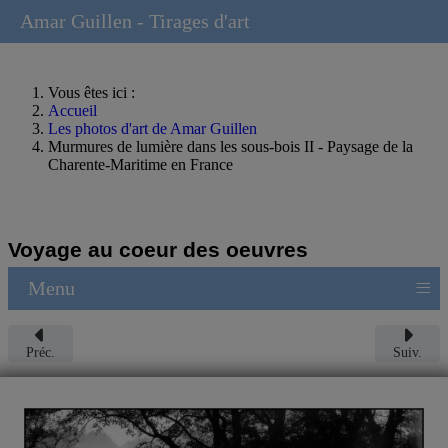
Amar Guillen - Tirages d'art
Vous êtes ici :
Accueil
Les photos d'art de Amar Guillen
Murmures de lumière dans les sous-bois II - Paysage de la
Charente-Maritime en France
Voyage au coeur des oeuvres
≡
Menu
Préc.
Suiv.