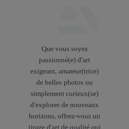
fab
fa-
Que vous soyez
artstation
passionné(e) d'art
exigeant, amateur(trice)
de belles photos ou
simplement curieux(se)
d'explorer de nouveaux
horizons, offrez-vous un
tirage d'art de qualité qui