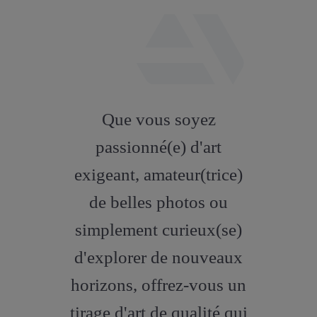
fab
fa-
Que vous soyez
artstation
passionné(e) d'art
exigeant, amateur(trice)
de belles photos ou
simplement curieux(se)
d'explorer de nouveaux
horizons, offrez-vous un
tirage d'art de qualité qui