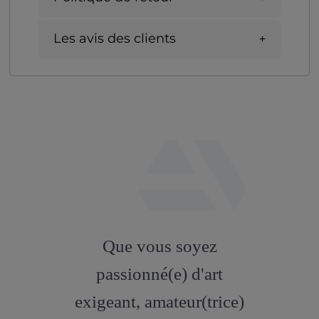
Les avis des clients
fab
fa-
Que vous soyez
artstation
passionné(e) d'art
exigeant, amateur(trice)