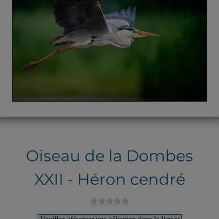
Oiseau de la Dombes
XXII - Héron cendré