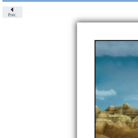
Préc.