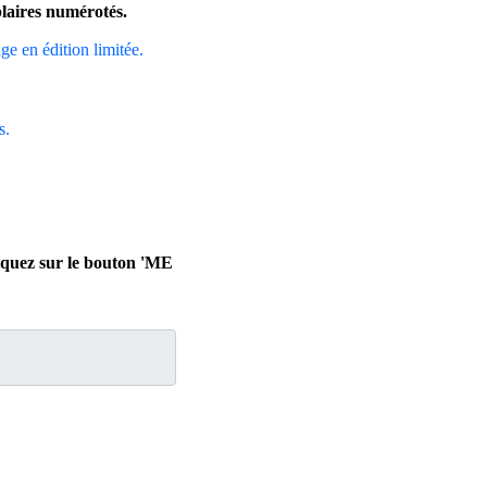
plaires numérotés.
age en édition limitée.
s.
.
liquez sur le bouton 'ME