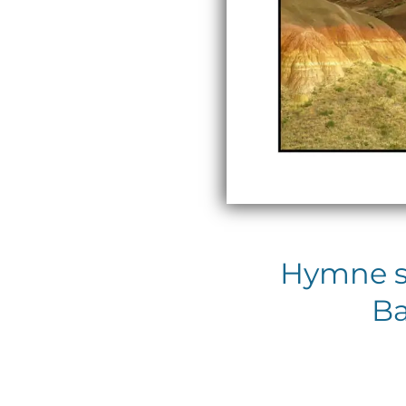
Hymne si
Ba