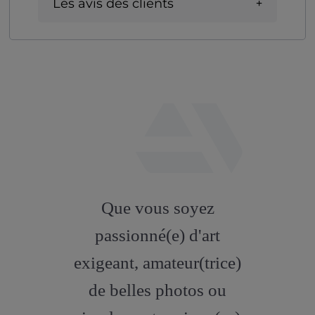
Les avis des clients
fab
fa-
Que vous soyez
artstation
passionné(e) d'art
exigeant, amateur(trice)
de belles photos ou