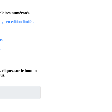
mplaires numérotés.
rage en édition limitée.
ns.
.
 cliquez sur le bouton
us.