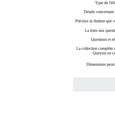
Type de l'éd
Details concernant l
Précisez la finition que 
La foire aux ques
Questions et r
La collection complète
Queyras en c
Dimensions perso