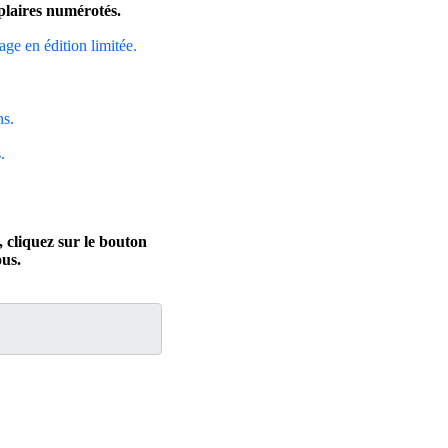
mplaires numérotés.
rage en édition limitée.
ns.
.
 cliquez sur le bouton
us.