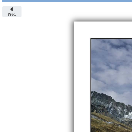
Préc.