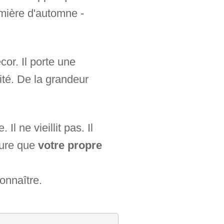
umière d'automne -
or. Il porte une
lité. De la grandeur
l ne vieillit pas. Il
sure que
votre propre
onnaître.