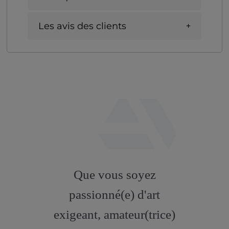
Les avis des clients
fab
fa-
Que vous soyez
artstation
passionné(e) d'art
exigeant, amateur(trice)