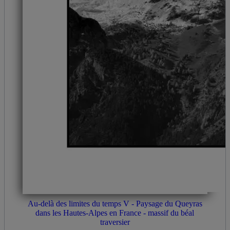
Au-delà des limites du temps V - Paysage du Queyras
dans les Hautes-Alpes en France - massif du béal
traversier