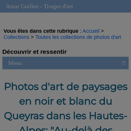
Amar Guillen - Tirages d'art
Vous êtes dans cette rubrique
:
Accueil
>
Collections
>
Toutes les collections de photos d'art
Découvrir et ressentir
≡
Menu
Photos d'art de paysages
en noir et blanc du
Queyras dans les Hautes-
Alpes: "Au-delà des