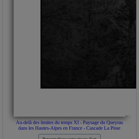
Au-delà des limites du temps XI - Paysage du Queyras
dans les Hautes-Alpes en France - Cascade La Pisse