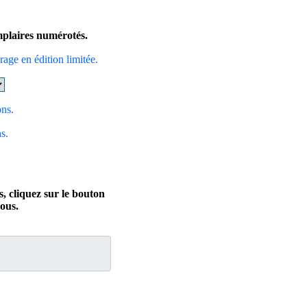
emplaires numérotés.
irage en édition limitée.
ons.
s.
, cliquez sur le bouton
ous.