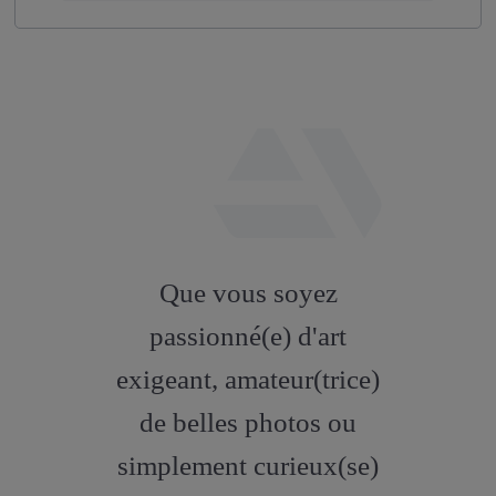
fab
fa-
Que vous soyez
artstation
passionné(e) d'art
exigeant, amateur(trice)
de belles photos ou
simplement curieux(se)