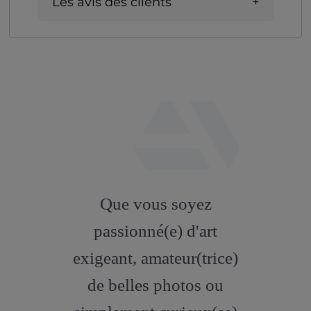
Les avis des clients
fab
fa-
Que vous soyez
artstation
passionné(e) d'art
exigeant, amateur(trice)
de belles photos ou