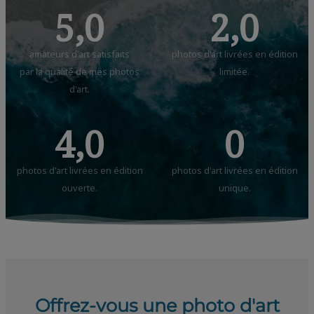
5,0
2,0
amateurs d'art satisfaits
photos d'art livrées en édition
par la qualité de mes photos
limitée.
d'art.
4,0
0
photos d'art livrées en édition
photos d'art livrées en édition
ouverte.
unique.
Offrez-vous une photo d'art