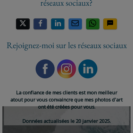
Partager sur les réseaux socia
Rejoignez-moi sur les réseaux sociaux
L
a
c
o
n
f
i
a
n
c
e
d
e
m
e
s
c
l
i
e
n
t
s
e
s
t
m
o
n
m
e
i
l
l
e
u
r
a
t
o
u
t
p
o
u
r
v
o
u
s
c
o
n
v
a
i
n
c
r
e
q
u
e
m
e
s
p
h
o
t
o
s
d
'
a
r
t
o
n
t
é
t
é
c
r
é
é
e
s
p
o
u
r
v
o
u
s
.
D
o
n
n
é
e
s
a
c
t
u
a
l
i
s
é
e
s
l
e
2
0
j
a
n
v
i
e
r
2
0
2
5
.