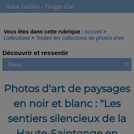
Amar Guillen - Tirages d'art
Vous êtes dans cette rubrique
:
Accueil
>
Collections
>
Toutes les collections de photos d'art
Découvrir et ressentir
≡
Menu
Photos d'art de paysages
en noir et blanc : "Les
sentiers silencieux de la
Haute-Saintonge en