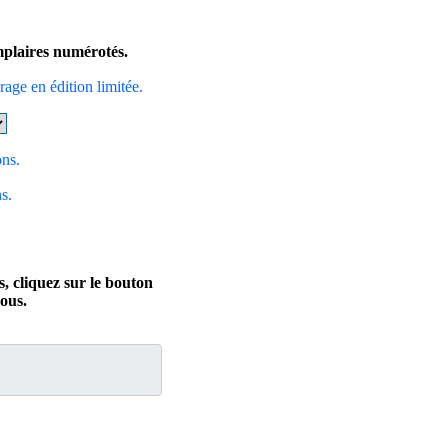
emplaires numérotés.
irage en édition limitée.
ons.
s.
, cliquez sur le bouton
ous.