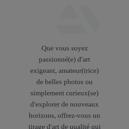
fab
fa-
Que vous soyez
artstation
passionné(e) d'art
exigeant, amateur(trice)
de belles photos ou
simplement curieux(se)
d'explorer de nouveaux
horizons, offrez-vous un
tirage d'art de qualité qui