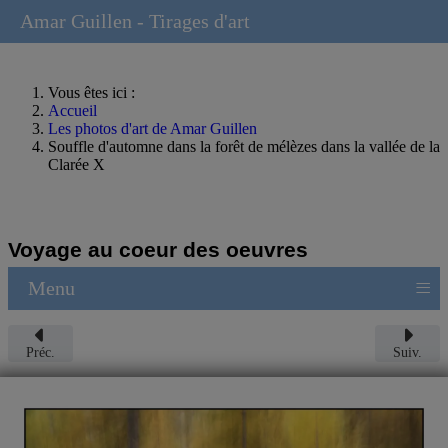
Amar Guillen - Tirages d'art
Vous êtes ici :
Accueil
Les photos d'art de Amar Guillen
Souffle d'automne dans la forêt de mélèzes dans la vallée de la
Clarée X
Voyage au coeur des oeuvres
≡
Menu
Préc.
Suiv.