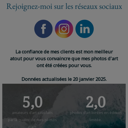
Rejoignez-moi sur les réseaux sociaux
L
a
c
o
n
f
i
a
n
c
e
d
e
m
e
s
c
l
i
e
n
t
s
e
s
t
m
o
n
m
e
i
l
l
e
u
r
a
t
o
u
t
p
o
u
r
v
o
u
s
c
o
n
v
a
i
n
c
r
e
q
u
e
m
e
s
p
h
o
t
o
s
d
'
a
r
t
o
n
t
é
t
é
c
r
é
é
e
s
p
o
u
r
v
o
u
s
.
D
o
n
n
é
e
s
a
c
t
u
a
l
i
s
é
e
s
l
e
2
0
j
a
n
v
i
e
r
2
0
2
5
.
5,0
2,0
amateurs d'art satisfaits
photos d'art livrées en édition
par la qualité de mes photos
limitée.
d'art.