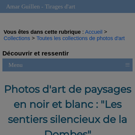
Amar Guillen - Tirages d'art
Vous êtes dans cette rubrique
:
Accueil
>
Collections
>
Toutes les collections de photos d'art
Découvrir et ressentir
≡
Menu
Photos d'art de paysages
en noir et blanc : "Les
sentiers silencieux de la
Dombes"